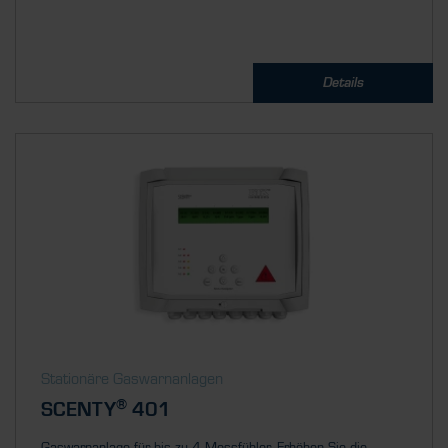
Details
Stationäre Gaswarnanlagen
®
SCENTY
401