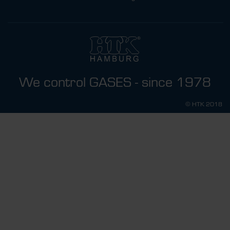
We control GASES - since 1978
© HTK 2018