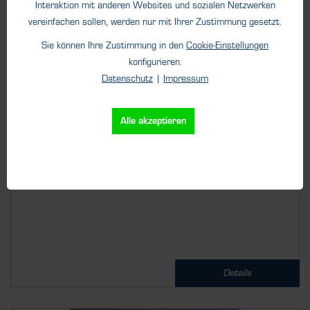
Interaktion mit anderen Websites und sozialen Netzwerken
vereinfachen sollen, werden nur mit Ihrer Zustimmung gesetzt.
Sie können Ihre Zustimmung in den
Cookie-Einstellungen
konfigurieren.
Dienstleistungen
Datenschutz
|
Impressum
Kalibrierung
Alle akzeptieren
Wir kalibrieren für Sie. Steigende Qualitätsansprüche und
strenge Regularien...
Details