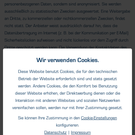
personenbezogenen Daten, sondern sind anonymisiert. Sie werden
ausschließlich zu statistischen Zwecken ausgewertet. Eine Weitergabe
an Dritte, zu kommerziellen oder nichtkommerziellen Zwecken, findet
nicht statt. Der Anbieter weist ausdrücklich darauf hin, dass die
Datenübertragung im Internet (z. B. bei der Kommunikation per E-Mail)
Sicherheitslücken aufweisen und nicht lückenlos vor dem Zugriff durch
Dritte geschützt werden kann. Die Verwendung der Kontaktdaten des
Impressums zur gewerblichen Werbung ist ausdrücklich nicht
Wir verwenden Cookies.
erwünscht, es sei denn der Anbieter hatte zuvor seine schriftliche
Einwilligung erteilt oder es besteht bereits eine Geschäftsbeziehung.
Diese Website benutzt Cookies, die für den technischen
Der Anbieter und alle auf dieser Website genannten Personen
Betrieb der Website erforderlich sind und stets gesetzt
widersprechen hiermit jeder kommerziellen Verwendung und
werden. Andere Cookies, die den Komfort bei Benutzung
Weitergabe ihrer Daten.
dieser Website erhöhen, der Direktwerbung dienen oder die
Interaktion mit anderen Websites und sozialen Netzwerken
4. Anwendbares Recht
vereinfachen sollen, werden nur mit Ihrer Zustimmung gesetzt.
Es gilt ausschließlich das maßgebliche Recht der Bundesrepublik
Sie können Ihre Zustimmung in den
Cookie-Einstellungen
Deutschland.
konfigurieren.
Datenschutz
|
Impressum
5. Besondere Nutzungsbedingungen