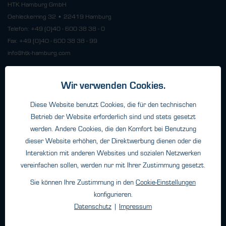
HTK Hamburg GmbH
Oehleckerring 32 • 22419 Hamburg
Telefon: +49 (0)40 - 600 38 38 - 0
Fax: +49 (0)40 - 600 38 38 - 99
info@htk-hamburg.com
Wir verwenden Cookies.
Weitere Standorte
Diese Website benutzt Cookies, die für den technischen
Betrieb der Website erforderlich sind und stets gesetzt
Über HTK
werden. Andere Cookies, die den Komfort bei Benutzung
Kontakt
dieser Website erhöhen, der Direktwerbung dienen oder die
Unternehmen
Interaktion mit anderen Websites und sozialen Netzwerken
vereinfachen sollen, werden nur mit Ihrer Zustimmung gesetzt.
Sie können Ihre Zustimmung in den
Cookie-Einstellungen
Newsletter
konfigurieren.
Datenschutz
|
Impressum
Ich habe