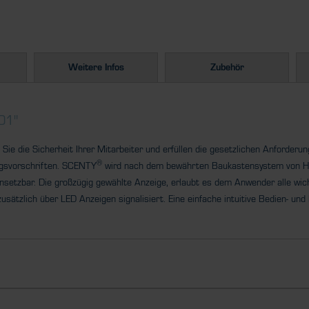
Weitere Infos
Zubehör
01"
Sie die Sicherheit Ihrer
Mitarbeiter
und erfüllen die gesetzlichen Anforderu
®
ngsvorschriften. SCENTY
wird nach dem bewährten Baukastensystem vo
nsetzbar. Die großzügig gewählte Anzeige, erlaubt es dem Anwender
alle wic
sätzlich über LED Anzeigen signalisiert. Eine
einfache intuitive Bedien- und