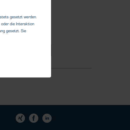
iges Mess- und
system und dient zur...
 stets gesetzt werden.
oder die Interaktion
ng gesetzt. Sie
Details