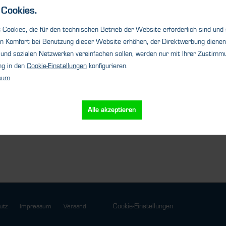
die
Messfühler. Erhöhen Sie die
busfäh
Cookies.
Sicherheit Ihrer...
Steuer
Cookies, die für den technischen Betrieb der Website erforderlich sind und
n Komfort bei Benutzung dieser Website erhöhen, der Direktwerbung dienen 
und sozialen Netzwerken vereinfachen sollen, werden nur mit Ihrer Zustimmu
ng in den
Cookie-Einstellungen
konfigurieren.
sum
s
Details
Alle akzeptieren
Cookie-Einstellungen
utz
Impressum
Versand