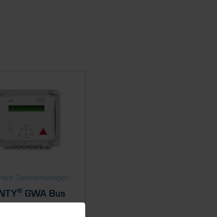
onäre Gaswarnanlagen
®
NTY
GWA Bus
®
TY
GWA BUS ist ein