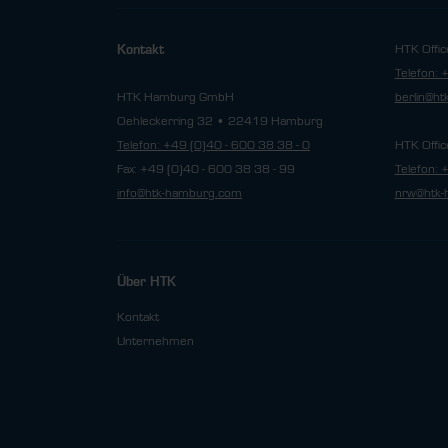
HTK Offic
Kontakt
Telefon: 
HTK Hamburg GmbH
berlin@h
Oehleckerring 32 • 22419 Hamburg
Telefon: +49 (0)40 - 600 38 38 - 0
HTK Offic
Fax: +49 (0)40 - 600 38 38 - 99
Telefon: 
info@htk-hamburg.com
nrw@htk-
Über HTK
Kontakt
Unternehmen