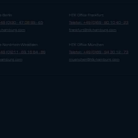
e Berlin
HTK Office Frankfurt
+49 (0)30 - 47 08 99 - 65
Telefon: +49 (0)69 - 80 10 40 - 23
tk-hamburg.com
frankfurt@htk-hamburg.com
e Nordrhein-Westfalen
HTK Office München
+49 (0)211 - 69 16 84 - 86
Telefon: +49 (0)89 - 94 30 12 - 73
hamburg.com
muenchen@htk-hamburg.com