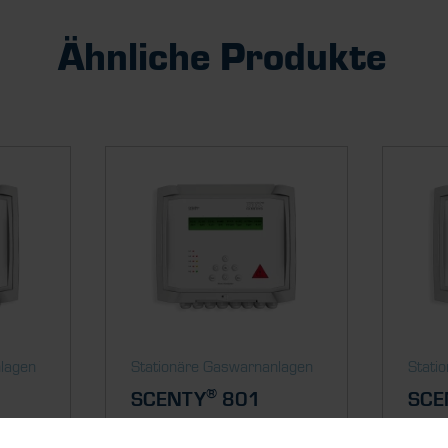
Ähnliche Produkte
nlagen
Stationäre Gaswarnanlagen
Stati
®
SCENTY
801
SCE
u 4
Gaswarnanlage für bis zu 8
SCEN