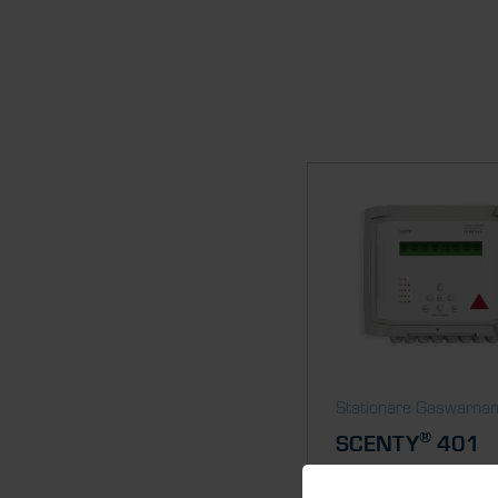
Stationäre Gaswarna
®
SCENTY
401
Gaswarnanlage für bis z