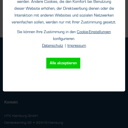
werden. Andere Cookies, die den Komfort bei Benutzung
Details
dieser Website erhöhen, der Direktwerbung dienen oder die
Interaktion mit anderen Websites und sozialen Netzwerken
vereinfachen sollen, werden nur mit Ihrer Zustimmung gesetzt.
Sie können Ihre Zustimmung in den
Cookie-Einstellungen
konfigurieren.
Datenschutz
|
Impressum
Geschäftsbedingungen
Haftungsangaben
Alle akzeptieren
Datenschutz
Impressum
Versand
Kontakt
HTK Hamburg GmbH
Oehleckerring 32 • 22419 Hamburg