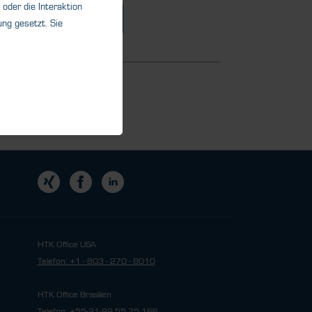
oder die Interaktion
Details
ng gesetzt. Sie
HTK Office USA
Telefon: +1 - 803 - 270 - 8010
HTK Office Brasilien
Telefon: +55-21-99 55 75 166