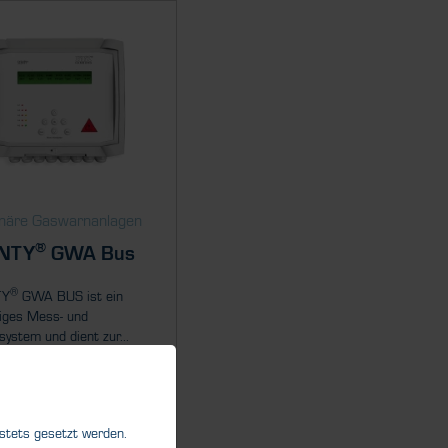
onäre Gaswarnanlagen
®
NTY
GWA Bus
®
TY
GWA BUS ist ein
iges Mess- und
system und dient zur...
 stets gesetzt werden.