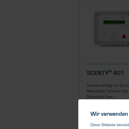
Stationäre Gaswarna
®
SCENTY
401
Gaswarnanlage für bis z
Messfühler. Erhöhen Sie 
Sicherheit Ihrer...
Wir verwenden 
Diese Website benutzt 