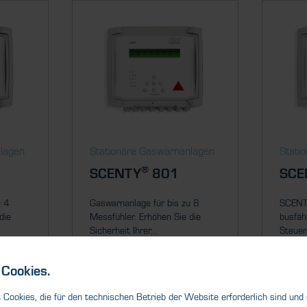
nlagen
Stationäre Gaswarnanlagen
Stati
®
SCENTY
801
SCE
u 4
Gaswarnanlage für bis zu 8
SCEN
die
Messfühler. Erhöhen Sie die
busfäh
Sicherheit Ihrer...
Steuer
Cookies.
Cookies, die für den technischen Betrieb der Website erforderlich sind und