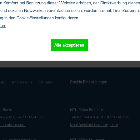
n Komfort bei Benutzung dieser Website erhöhen, der Direktwerbung dienen 
s
Details
und sozialen Netzwerken vereinfachen sollen, werden nur mit Ihrer Zustimmu
ng in den
Cookie-Einstellungen
konfigurieren.
sum
Alle akzeptieren
Cookie-Einstellungen
utz
Impressum
Versand
e Berlin
HTK Office Frankfurt
+49 (0)30 - 47 08 99 - 65
Telefon: +49 (0)69 - 80 10 40 - 23
tk-hamburg.com
frankfurt@htk-hamburg.com
e Nordrhein-Westfalen
HTK Office München