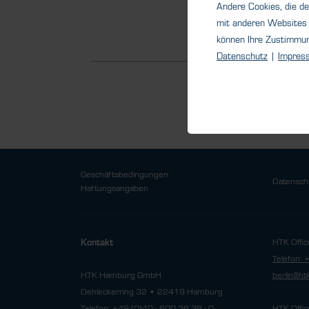
Andere Cookies, die de
Detail
mit anderen Websites 
können Ihre Zustimmu
Datenschutz
|
Impres
Geschäftsbedingungen
Datensch
Haftungsangaben
HTK Offic
Kontakt
Telefon: 
HTK Hamburg GmbH
berlin@h
Oehleckerring 32 • 22419 Hamburg
Telefon: +49 (0)40 - 600 38 38 - 0
HTK Offic