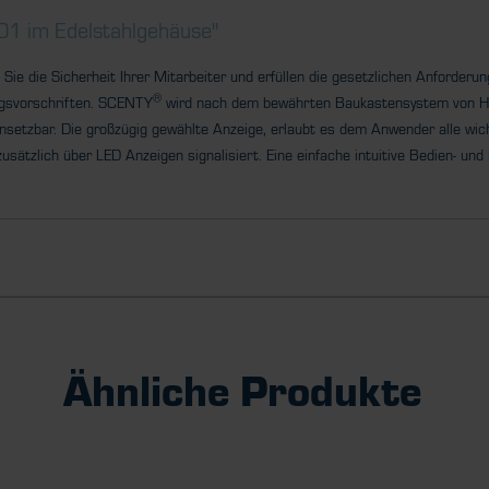
1 im Edelstahlgehäuse"
Sie die Sicherheit Ihrer
Mitarbeiter
und erfüllen die gesetzlichen Anforderu
®
ngsvorschriften. SCENTY
wird nach dem bewährten Baukastensystem vo
nsetzbar. Die großzügig gewählte Anzeige, erlaubt es dem Anwender
alle wic
sätzlich über LED Anzeigen signalisiert. Eine
einfache intuitive Bedien- und
Ähnliche Produkte