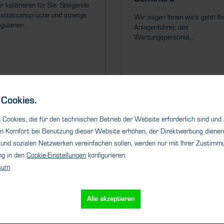
r kalibrieren für Sie. Steigende
alitätsansprüche und strenge
Wir zeigen Ihnen wie's geht! Ih
gularien...
Anlagenführer, das
Wartungspersonal,...
Cookies.
Details
Details
Cookies, die für den technischen Betrieb der Website erforderlich sind und
n Komfort bei Benutzung dieser Website erhöhen, der Direktwerbung dienen 
und sozialen Netzwerken vereinfachen sollen, werden nur mit Ihrer Zustimmu
1
2
3
4
5
ng in den
Cookie-Einstellungen
konfigurieren.
sum
Alle akzeptieren