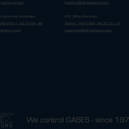
tk-hamburg.com
frankfurt@htk-hamburg.com
e Nordrhein-Westfalen
HTK Office München
+49 (0)211 - 69 16 84 - 86
Telefon: +49 (0)89 - 94 30 12 - 73
hamburg.com
muenchen@htk-hamburg.com
We control GASES - since 19