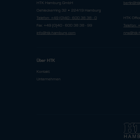
HTK Hamburg GmbH
berlin@h
Oehleckerring 32 • 22419 Hamburg
Telefon: +49 (0)40 - 600 38 38 - 0
HTK Offic
Fax: +49 (0)40 - 600 38 38 - 99
Telefon: 
info@htk-hamburg.com
nrw@htk-
Über HTK
Kontakt
Unternehmen