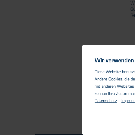
Wi
Qu
Re
Wir verwenden 
Diese Website benutzt 
Andere Cookies, die de
mit anderen Websites 
können Ihre Zustimmu
Datenschutz
|
Impres