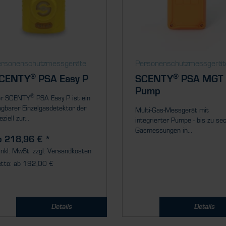
rsonenschutz­messgeräte
Personenschutz­messgerät
®
®
CENTY
PSA Easy P
SCENTY
PSA MGT
Pump
®
r SCENTY
PSA Easy P ist ein
agbarer Einzelgasdetektor der
Multi-Gas-Messgerät mit
ziell zur...
integrierter Pumpe - bis zu se
Gasmessungen in...
b 218,96 € *
inkl. MwSt.
zzgl. Versandkosten
tto: ab 192,00 €
Details
Details