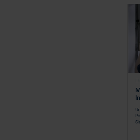
Di
M
I
Un
Pr
Si