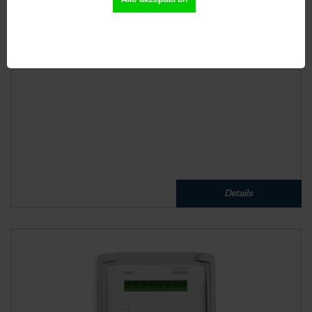
®
SCENTY
201
Gaswarnanlage für bis zu 2 Messfühler. Erhöhen Sie die
Sicherheit Ihrer...
Details