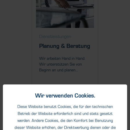
Dienstleistungen
Dienstl
Planung & Beratung
Mont
Inbet
Wir arbeiten Hand in Hand.
Wir unterstützen Sie von
Unser Ru
Beginn an und planen...
Projekte
falls Sie 
Wir verwenden Cookies.
Diese Website benutzt Cookies, die für den technischen
Details
Betrieb der Website erforderlich sind und stets gesetzt
werden. Andere Cookies, die den Komfort bei Benutzung
dieser Website erhöhen, der Direktwerbung dienen oder die