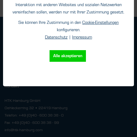
Interaktion mit anderen Websites und sozialen Netzwerken
vereinfachen sollen, werden nur mit Ihrer Zustimmung gesetzt.
Sie können Ihre Zustimmung in den
Cookie-Einstellungen
Geschäftsbedingungen
konfigurieren.
Haftungsangaben
Datenschutz
|
Impressum
Datenschutz
Impressum
Alle akzeptieren
Versand
Kontakt
HTK Hamburg GmbH
Oehleckerring 32 • 22419 Hamburg
Telefon: +49 (0)40 - 600 38 38 - 0
Fax: +49 (0)40 - 600 38 38 - 99
info@htk-hamburg.com