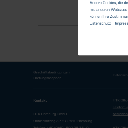
Andere Cookies, die de
Detail
mit anderen Websites 
können Ihre Zustimmu
Datenschutz
|
Impres
Geschäftsbedingungen
Datensch
Haftungsangaben
HTK Offic
Kontakt
Telefon: 
HTK Hamburg GmbH
berlin@h
Oehleckerring 32 • 22419 Hamburg
Telefon: +49 (0)40 - 600 38 38 - 0
HTK Offic