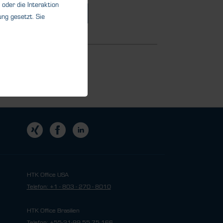
oder die Interaktion
Details
ng gesetzt. Sie
HTK Office USA
Telefon: +1 - 803 - 270 - 8010
HTK Office Brasilien
Telefon: +55-21-99 55 75 166