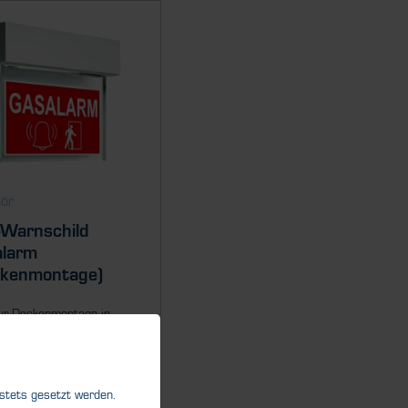
ör
Warnschild
alarm
ckenmontage)
zur Deckenmontage in
haltsräumen und
reichen
 stets gesetzt werden.