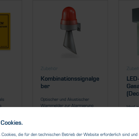
Zubehör
Zubeh
Kombinationssignalge
LED-
ber
Gas
(De
als
Optischer und Akustischer
s
Warnmelder zur Alarmierung
Ideal 
von Gasgefahren.
Aufent
Flurbe
Cookies.
Cookies, die für den technischen Betrieb der Website erforderlich sind und