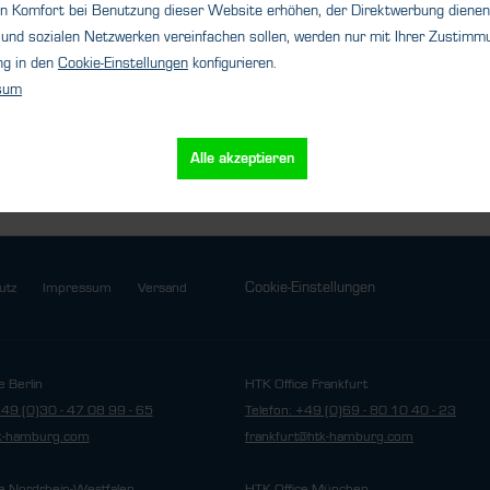
n Komfort bei Benutzung dieser Website erhöhen, der Direktwerbung dienen 
s
Details
und sozialen Netzwerken vereinfachen sollen, werden nur mit Ihrer Zustimmu
ng in den
Cookie-Einstellungen
konfigurieren.
sum
Alle akzeptieren
Cookie-Einstellungen
utz
Impressum
Versand
e Berlin
HTK Office Frankfurt
+49 (0)30 - 47 08 99 - 65
Telefon: +49 (0)69 - 80 10 40 - 23
tk-hamburg.com
frankfurt@htk-hamburg.com
e Nordrhein-Westfalen
HTK Office München