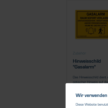
Zubehör
Hinweisschild
"Gasalarm"
Das Hinweisschild dient 
optischer Hinweis auf da
Verhalten im Falle...
Wir verwenden 
Diese Website benutzt 