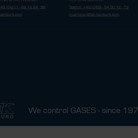
+49 (0)211 - 69 16 84 - 86
Telefon: +49 (0)89 - 94 30 12 - 73
hamburg.com
muenchen@htk-hamburg.com
We control GASES - since 19