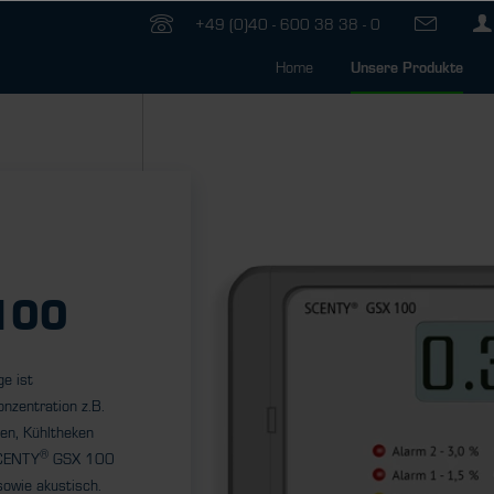
+49 (0)40 - 600 38 38 - 0
Home
Unsere Produkte
n
100
e ist
nzentration z.B.
en, Kühltheken
®
SCENTY
GSX 100
sowie akustisch.