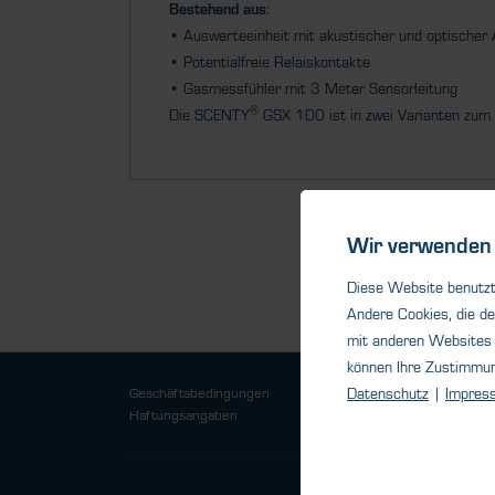
Bestehend aus:
• Auswerteeinheit mit akustischer und optischer
• Potentialfreie Relaiskontakte
• Gasmessfühler mit 3 Meter Sensorleitung
®
Die SCENTY
GSX 100 ist in zwei Varianten zum K
Wir verwenden 
Diese Website benutzt 
Andere Cookies, die de
mit anderen Websites 
können Ihre Zustimmu
Geschäftsbedingungen
Datenschutz
|
Impres
Datensch
Haftungsangaben