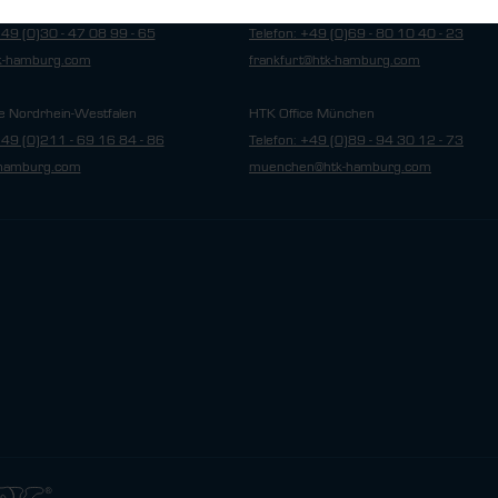
e Berlin
HTK Office Frankfurt
+49 (0)30 - 47 08 99 - 65
Telefon: +49 (0)69 - 80 10 40 - 23
tk-hamburg.com
frankfurt@htk-hamburg.com
e Nordrhein-Westfalen
HTK Office München
+49 (0)211 - 69 16 84 - 86
Telefon: +49 (0)89 - 94 30 12 - 73
hamburg.com
muenchen@htk-hamburg.com