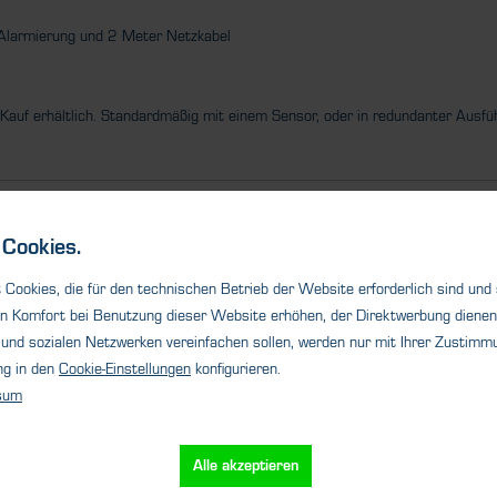
 Alarmierung und 2 Meter Netzkabel
auf erhältlich. Standardmäßig mit einem Sensor, oder in redundanter Ausfü
Cookies.
Cookies, die für den technischen Betrieb der Website erforderlich sind und
n Komfort bei Benutzung dieser Website erhöhen, der Direktwerbung dienen 
und sozialen Netzwerken vereinfachen sollen, werden nur mit Ihrer Zustimmu
ng in den
Cookie-Einstellungen
konfigurieren.
sum
Cookie-Einstellungen
utz
Impressum
Versand
Alle akzeptieren