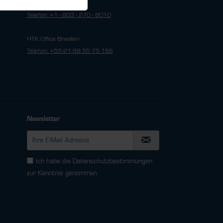
HTK Office USA
Telefon: +1 - 803 - 270 - 8010
HTK Office Brasilien
Telefon: +55-21-99 55 75 166
Newsletter
Ich habe die
Datenschutzbestimmungen
zur Kenntnis genommen.