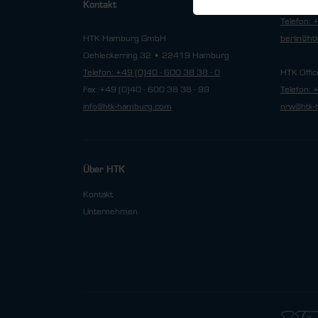
HTK Offic
Kontakt
Telefon: 
HTK Hamburg GmbH
berlin@h
Oehleckerring 32 • 22419 Hamburg
Telefon: +49 (0)40 - 600 38 38 - 0
HTK Offic
Fax: +49 (0)40 - 600 38 38 - 99
Telefon: 
info@htk-hamburg.com
nrw@htk-
Über HTK
Kontakt
Unternehmen