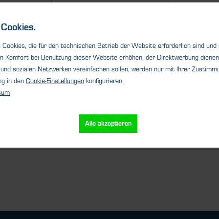
Wartungen und
Reparaturen vor Ort
Cookies.
Mit unseren Servicetechnikern
Cookies, die für den technischen Betrieb der Website erforderlich sind und
sind wir vor Ort für Sie da!
n Komfort bei Benutzung dieser Website erhöhen, der Direktwerbung dienen 
Wartungen,...
und sozialen Netzwerken vereinfachen sollen, werden nur mit Ihrer Zustimmu
ng in den
Cookie-Einstellungen
konfigurieren.
sum
Details
Alle akzeptieren