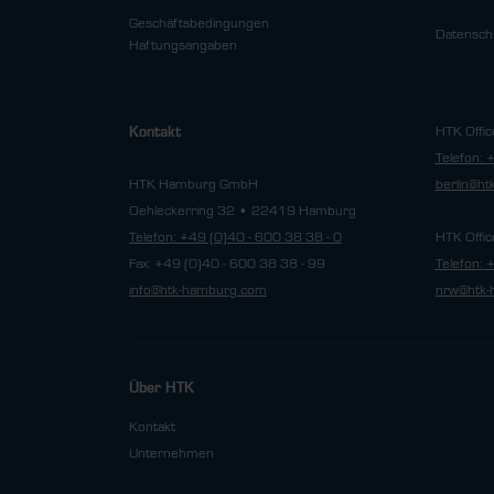
Geschäftsbedingungen
Datensch
Haftungsangaben
HTK Offic
Kontakt
Telefon: 
HTK Hamburg GmbH
berlin@h
Oehleckerring 32 • 22419 Hamburg
Telefon: +49 (0)40 - 600 38 38 - 0
HTK Offic
Fax: +49 (0)40 - 600 38 38 - 99
Telefon: 
info@htk-hamburg.com
nrw@htk-
Über HTK
Kontakt
Unternehmen