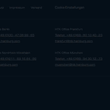
Cookie-Einstellungen
utz
Impressum
Versand
e Berlin
HTK Office Frankfurt
+49 (0)30 - 47 08 99 - 65
Telefon: +49 (0)69 - 80 10 40 - 23
tk-hamburg.com
frankfurt@htk-hamburg.com
e Nordrhein-Westfalen
HTK Office München
+49 (0)211 - 69 16 84 - 86
Telefon: +49 (0)89 - 94 30 12 - 73
hamburg.com
muenchen@htk-hamburg.com