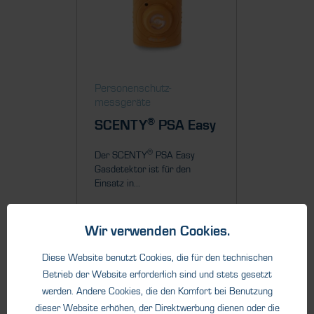
Personenschutz­
Persone
messgeräte
messge
®
SCENTY
PSA Easy
SCEN
P
®
Der SCENTY
PSA Easy
Gasdetektor ist für den
Der SCE
Einsatz in...
ein tragb
Einzelgas
ab 207,06 € *
zur...
* inkl. MwSt.
zzgl. Versandkosten
ab 21
Wir verwenden Cookies.
Netto: ab 174,00 €
* inkl. Mw
Netto: 
Diese Website benutzt Cookies, die für den technischen
Details
Betrieb der Website erforderlich sind und stets gesetzt
werden. Andere Cookies, die den Komfort bei Benutzung
dieser Website erhöhen, der Direktwerbung dienen oder die