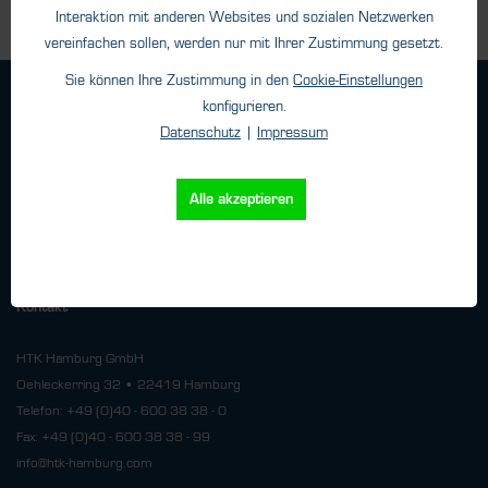
Interaktion mit anderen Websites und sozialen Netzwerken
vereinfachen sollen, werden nur mit Ihrer Zustimmung gesetzt.
Sie können Ihre Zustimmung in den
Cookie-Einstellungen
Geschäftsbedingungen
konfigurieren.
Haftungsangaben
Datenschutz
|
Impressum
Datenschutz
Impressum
Alle akzeptieren
Versand
Kontakt
HTK Hamburg GmbH
Oehleckerring 32 • 22419 Hamburg
Telefon: +49 (0)40 - 600 38 38 - 0
Fax: +49 (0)40 - 600 38 38 - 99
info@htk-hamburg.com