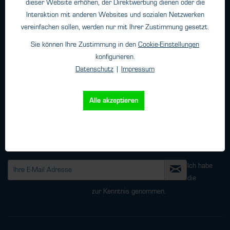
info@htk-hamburg.com
dieser Website erhöhen, der Direktwerbung dienen oder die
Interaktion mit anderen Websites und sozialen Netzwerken
vereinfachen sollen, werden nur mit Ihrer Zustimmung gesetzt.
Weitere Standorte
Sie können Ihre Zustimmung in den
Cookie-Einstellungen
konfigurieren.
Datenschutz
|
Impressum
Über HTK
Kontakt
Alle akzeptieren
Unternehmen
Newsletter
Ich habe
die
Datenschutzbestimmungen
zur Kenntnis genommen.