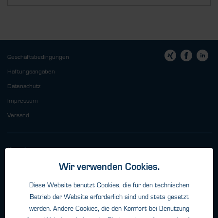
Geschäftsbedingungen
Haftungsangaben
Datenschutz
Impressum
Versand
Kontakt
Wir verwenden Cookies.
HTK Hamburg GmbH
Oehleckerring 32 • 22419 Hamburg
Diese Website benutzt Cookies, die für den technischen
Telefon: +49 (0)40 - 600 38 38 - 0
Betrieb der Website erforderlich sind und stets gesetzt
Fax: +49 (0)40 - 600 38 38 - 99
werden. Andere Cookies, die den Komfort bei Benutzung