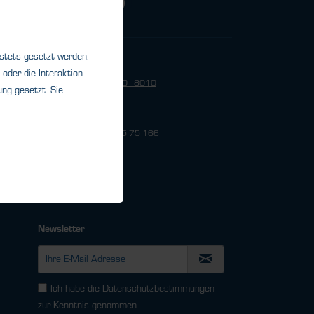
 stets gesetzt werden.
HTK Office USA
oder die Interaktion
Telefon: +1 - 803 - 270 - 8010
ng gesetzt. Sie
HTK Office Brasilien
Telefon: +55-21-99 55 75 166
Newsletter
Ich habe die
Datenschutzbestimmungen
zur Kenntnis genommen.