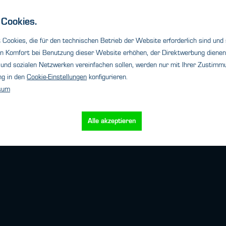
Cookie-Einstellungen
utz
Impressum
Versand
Cookies.
Cookies, die für den technischen Betrieb der Website erforderlich sind und
e Berlin
HTK Office Frankfurt
n Komfort bei Benutzung dieser Website erhöhen, der Direktwerbung dienen 
+49 (0)30 - 47 08 99 - 65
Telefon: +49 (0)69 - 80 10 40 - 23
und sozialen Netzwerken vereinfachen sollen, werden nur mit Ihrer Zustimmu
tk-hamburg.com
frankfurt@htk-hamburg.com
ng in den
Cookie-Einstellungen
konfigurieren.
sum
e Nordrhein-Westfalen
HTK Office München
+49 (0)211 - 69 16 84 - 86
Telefon: +49 (0)89 - 94 30 12 - 73
hamburg.com
muenchen@htk-hamburg.com
Alle akzeptieren