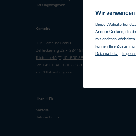
Datensch
Haftungsangaben
Wir verwenden 
Diese Website benutzt 
HTK Offic
Kontakt
Andere Cookies, die de
Telefon: 
mit anderen Websites 
HTK Hamburg GmbH
berlin@h
können Ihre Zustimmu
Oehleckerring 32 • 22419 Hamburg
Datenschutz
|
Impres
Telefon: +49 (0)40 - 600 38 38 - 0
HTK Offic
Fax: +49 (0)40 - 600 38 38 - 99
Telefon: 
info@htk-hamburg.com
nrw@htk-
Über HTK
Kontakt
Unternehmen