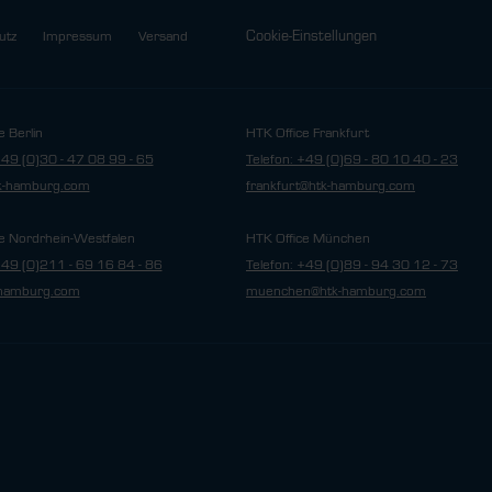
Cookie-Einstellungen
utz
Impressum
Versand
e Berlin
HTK Office Frankfurt
+49 (0)30 - 47 08 99 - 65
Telefon: +49 (0)69 - 80 10 40 - 23
tk-hamburg.com
frankfurt@htk-hamburg.com
e Nordrhein-Westfalen
HTK Office München
+49 (0)211 - 69 16 84 - 86
Telefon: +49 (0)89 - 94 30 12 - 73
hamburg.com
muenchen@htk-hamburg.com