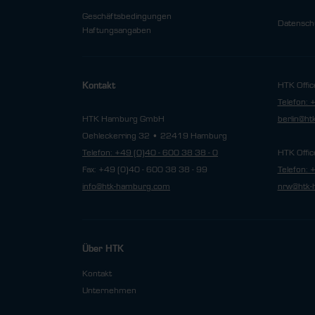
Geschäftsbedingungen
Datensch
Haftungsangaben
HTK Offic
Kontakt
Telefon: 
HTK Hamburg GmbH
berlin@h
Oehleckerring 32 • 22419 Hamburg
Telefon: +49 (0)40 - 600 38 38 - 0
HTK Offic
Fax: +49 (0)40 - 600 38 38 - 99
Telefon: 
info@htk-hamburg.com
nrw@htk-
Über HTK
Kontakt
Unternehmen