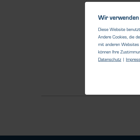
®
SCENTY
201
Wir verwenden 
Gaswarnanlage für bis z
Messfühler. Erhöhen Sie 
Diese Website benutzt 
Sicherheit Ihrer...
Andere Cookies, die de
mit anderen Websites 
können Ihre Zustimmu
Datenschutz
|
Impres
Detail