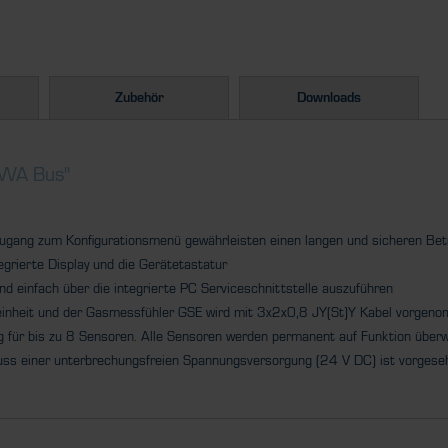
Zubehör
Downloads
WA Bus"
ugang zum Konfigurationsmenü gewährleisten einen langen und sicheren Bet
grierte Display und die Gerätetastatur
nd einfach über die integrierte PC Serviceschnittstelle auszuführen
heit und der Gasmessfühler GSE wird mit 3x2x0,8 JY(St)Y Kabel vorgen
og für bis zu 8 Sensoren. Alle Sensoren werden permanent auf Funktion überw
uss einer unterbrechungsfreien Spannungsversorgung (24 V DC) ist vorgese