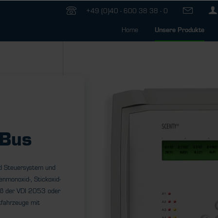
+49 (0)40 - 600 38 38 - 0
Home
Unsere Produkte
n
Bus
d Steuersystem und
enmonoxid-, Stickoxid-
äß der VDI 2053 oder
tfahrzeuge mit