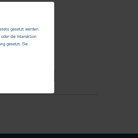
®
NTY
801
nanlage für bis zu 8
hler. Erhöhen Sie die
 stets gesetzt werden.
eit Ihrer...
oder die Interaktion
ng gesetzt. Sie
Details