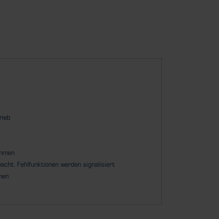
rieb
ommen
acht. Fehlfunktionen werden signalisiert
hen