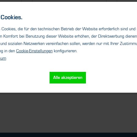
®
SCENTY
401
SCE
Cookies.
u 2
Gaswarnanlage für bis zu 4
Gaswar
die
Messfühler. Erhöhen Sie die
Messfü
Cookies, die für den technischen Betrieb der Website erforderlich sind und
Sicherheit Ihrer...
Sicherh
n Komfort bei Benutzung dieser Website erhöhen, der Direktwerbung dienen 
und sozialen Netzwerken vereinfachen sollen, werden nur mit Ihrer Zustimmu
ng in den
Cookie-Einstellungen
konfigurieren.
sum
s
Details
Alle akzeptieren